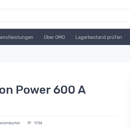
ienstleistungen
Über OMO
Lagerbestand prüfen
on Power 600 A
miconductor
1736