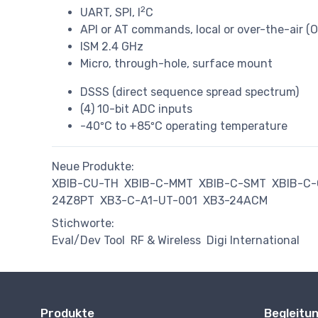
2
UART, SPI, I
C
API or AT commands, local or over-the-air (
ISM 2.4 GHz
Micro, through-hole, surface mount
DSSS (direct sequence spread spectrum)
(4) 10-bit ADC inputs
-40ºC to +85ºC operating temperature
Neue Produkte:
XBIB-CU-TH
XBIB-C-MMT
XBIB-C-SMT
XBIB-C
24Z8PT
XB3-C-A1-UT-001
XB3-24ACM
Stichworte:
Eval/Dev Tool
RF & Wireless
Digi International
Produkte
Begleitu