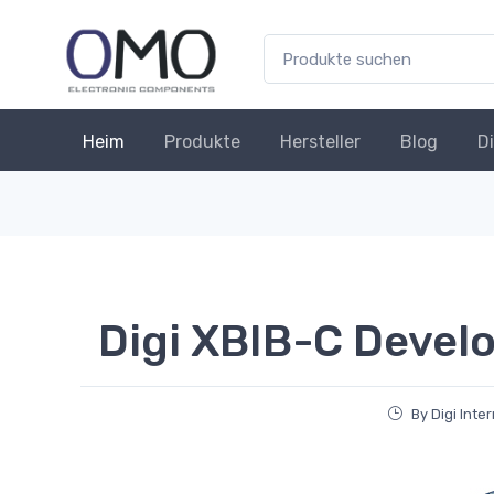
Heim
Produkte
Hersteller
Blog
D
Digi XBIB-C Devel
By Digi Inte