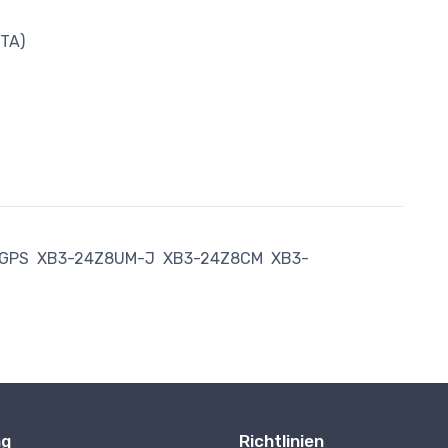
OTA)
-GPS
XB3-24Z8UM-J
XB3-24Z8CM
XB3-
ng
Richtlinien