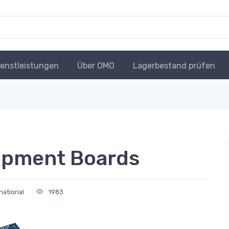
ienstleistungen
Über OMO
Lagerbestand prüfen
opment Boards
rnational
1983