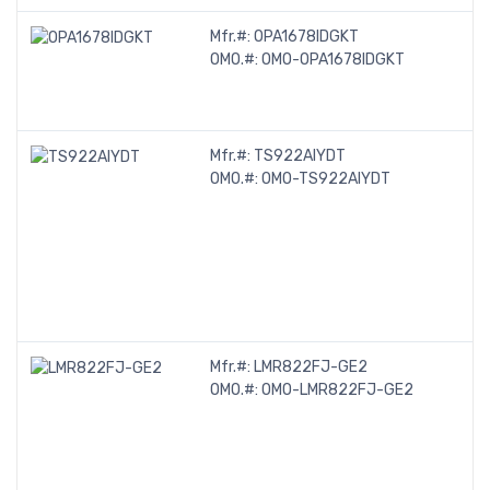
Mfr.#:
OPA1678IDGKT
O
OMO.#:
OMO-OPA1678IDGKT
A
A
A
Mfr.#:
TS922AIYDT
O
OMO.#:
OMO-TS922AIYDT
A
A
E
a
p
l
(
Mfr.#:
LMR822FJ-GE2
O
OMO.#:
OMO-LMR822FJ-GE2
A
A
S
O
S