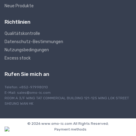
Neue Produkte
Richtlinien
Qualitätskontrolle
Datenschutz-Bestimmungen
Nutzungsbedingungen
Excess stock
Rufen Sie mich an
Telefon: +852-97998010
E-Mail:
sales@omo-ic.com
ROOM A 3/F WING TAT COMMERCIAL BUILDING 121-125 WING LOK STREET
SHEUNG WAN HK
© 2026 www.omo-ic.com All Rights Reserved;