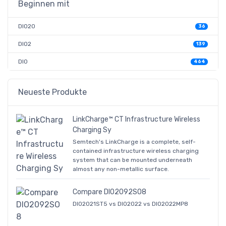
Beginnen mit
DIO20
36
DIO2
139
DIO
464
Neueste Produkte
LinkCharge™ CT Infrastructure Wireless
Charging Sy
Semtech's LinkCharge is a complete, self-
contained infrastructure wireless charging
system that can be mounted underneath
almost any non-metallic surface.
Compare DIO2092SO8
DIO2021ST5 vs DIO2022 vs DIO2022MP8