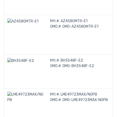
O
A
Mfr.#:
AZ4580MTR-E1
O
OMO.#:
OMO-AZ4580MTR-E1
A
A
B
1
1
Mfr.#:
BH3548F-E2
A
OMO.#:
OMO-BH3548F-E2
A
A
H
8
Mfr.#:
LME49723MAX/NOPB
A
OMO.#:
OMO-LME49723MAX-NOPB
A
H
A
O