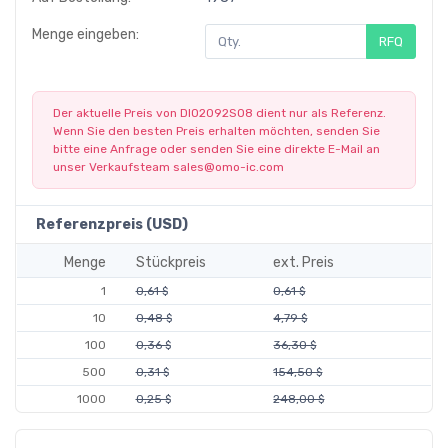
Menge eingeben:
RFQ
Der aktuelle Preis von DIO2092SO8 dient nur als Referenz.
Wenn Sie den besten Preis erhalten möchten, senden Sie
bitte eine Anfrage oder senden Sie eine direkte E-Mail an
unser Verkaufsteam
sales@omo-ic.com
Referenzpreis (USD)
Menge
Stückpreis
ext. Preis
1
0,61 $
0,61 $
10
0,48 $
4,79 $
100
0,36 $
36,30 $
500
0,31 $
154,50 $
1000
0,25 $
248,00 $