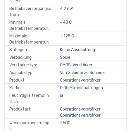
g - Min.:
Betriebsversorgungss
4.2 mA
trom:
Minimale
- 40 C
Betriebstemperatur:
Maximale
+ 125 C
Betriebstemperatur:
Stilllegen:
Keine Abschaltung
Verpackung:
Spule
Verstärkertyp:
CMOS-Verstärker
Ausgabetyp:
Von Schiene zu Schiene
Produkt:
Operationsverstärker
Marke:
DIOO Mikroschaltungen
Feuchtigkeitsempfin
ja
dlich:
Produktart:
Operationsverstärker -
Operationsverstärker
Werkspackungsmeng
2500
e: