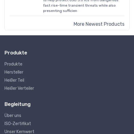
to help protect USB 3.0 ICs from dangerous
fast rise-time transient threats while also
presenting sufficien
More Newest Products
Produkte
Produkte
Hersteller
Heißer Teil
Heißer Verteiler
Begleitung
Über uns
ISO-Zertifikat
Unser Kernwert