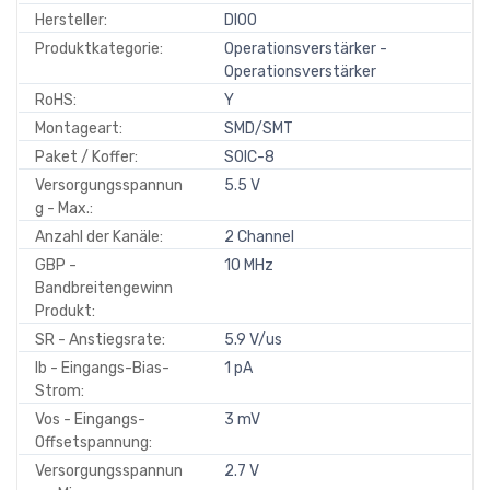
Hersteller:
DIOO
Produktkategorie:
Operationsverstärker -
Operationsverstärker
RoHS:
Y
Montageart:
SMD/SMT
Paket / Koffer:
SOIC-8
Versorgungsspannun
5.5 V
g - Max.:
Anzahl der Kanäle:
2 Channel
GBP -
10 MHz
Bandbreitengewinn
Produkt:
SR - Anstiegsrate:
5.9 V/us
Ib - Eingangs-Bias-
1 pA
Strom:
Vos - Eingangs-
3 mV
Offsetspannung:
Versorgungsspannun
2.7 V