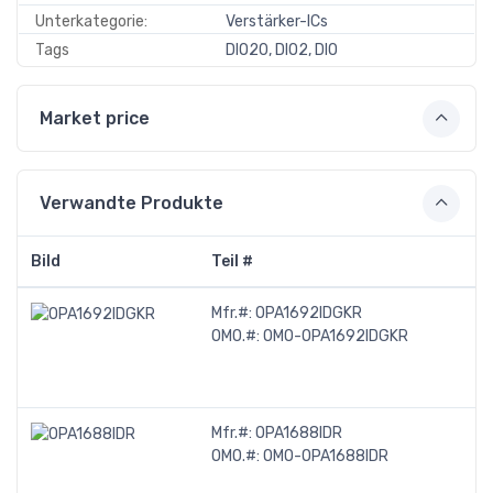
Unterkategorie:
Verstärker-ICs
Tags
DIO20, DIO2, DIO
Market price
Verwandte Produkte
Bild
Teil #
B
Mfr.#:
OPA1692IDGKR
O
OMO.#:
OMO-OPA1692IDGKR
A
A
A
Mfr.#:
OPA1688IDR
O
OMO.#:
OMO-OPA1688IDR
A
A