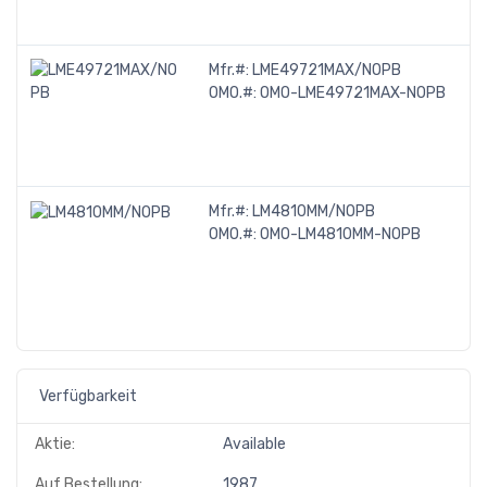
A
Mfr.#:
LME49721MAX/NOPB
A
OMO.#:
OMO-LME49721MAX-NOPB
A
P
H
R
Mfr.#:
LM4810MM/NOPB
A
OMO.#:
OMO-LM4810MM-NOPB
A
L
1
H
A
Verfügbarkeit
Aktie:
Available
Auf Bestellung:
1987