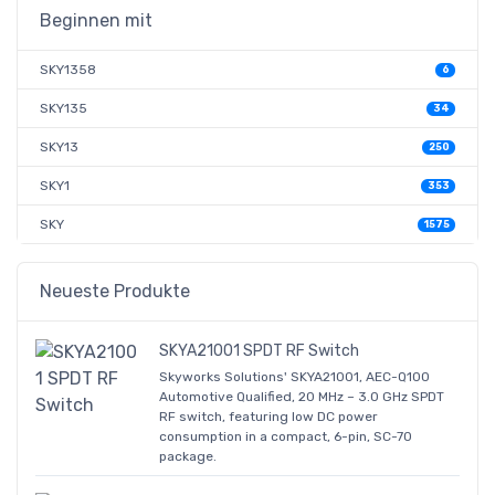
Beginnen mit
SKY1358
6
SKY135
34
SKY13
250
SKY1
353
SKY
1575
Neueste Produkte
SKYA21001 SPDT RF Switch
Skyworks Solutions' SKYA21001, AEC-Q100
Automotive Qualified, 20 MHz – 3.0 GHz SPDT
RF switch, featuring low DC power
consumption in a compact, 6-pin, SC-70
package.