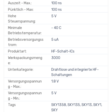
Auszeit - Max.:
100 ns
Pünktlich - Max:
100 ns
Hohe
5 V
Steuerspannung:
Minimale
- 40 C
Betriebstemperatur:
Betriebsversorgungss
5 uA
trom:
Produktart:
HF-Schalt-ICs
Werkspackungsmeng
3000
e:
Unterkategorie:
Drahtlose und integrierte HF-
Schaltungen
Versorgungsspannun
1.8 V
g - Max.:
Versorgungsspannun
5 V
g - Min.:
Tags
SKY1358, SKY135, SKY13, SKY1,
SKY