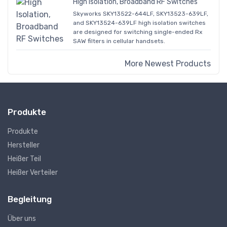
High Isolation, Broadband RF Switches
Skyworks SKY13522-644LF, SKY13523-639LF,
and SKY13524-639LF high isolation switches
are designed for switching single-ended Rx
SAW filters in cellular handsets.
More Newest Products
Produkte
Produkte
Hersteller
Heißer Teil
Heißer Verteiler
Begleitung
Über uns