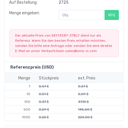
Auf Bestellung:
2725
Menge eingeben:
RFQ
Der aktuelle Preis von SKY13587-378LF dient nur als
Referenz. Wenn Sie den besten Preis erhalten möchten,
senden Sie bitte eine Anfrage oder senden Sie eine direkte
E-Mail an unser Verkaufsteam
sales@omo-ic.com
Referenzpreis (USD)
Menge
Stückpreis
ext. Preis
1
0,57 $
0,57 $
10
0,51 $
5,09 $
100
0,37 $
37,10 $
500
0,29 $
145,50 $
1000
0,22 $
225,00 $