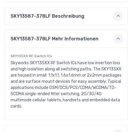
SKY13587-378LF Beschreibung
SKY13587-378LF Mehr Informationen
SKY135XX RF Switch ICs
Skyworks SKY135XX RF Switch ICs have low insertion loss
and high isolation along all switching paths. The SKY135XX
are housed in small 1.1x1.1, 1.6x1.6mm or 2x2mm packages
and are surface mount devices for easy assembly. Typical
applications include GSM/DCS/PCS/CDMA/WCDMA/TD-
SCDMA single-ended filter switching, 2G/3G/4G
multimode cellular tablets, handsets and embedded data
cards.