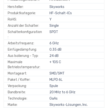
Hersteller:
Skyworks
Produktkategorie:
HF-Schalt-ICs
RoHS:
Y
Anzahl der Schalter:
Single
Schalterkonfiguration
SPDT
:
Arbeitsfrequenz:
6 GHz
Einfügedämpfung:
0.35 dB
Aus Isolierung - Typ:
24 dB
Maximale
+ 105 C
Betriebstemperatur:
Montageart:
SMD/SMT
Paket / Koffer:
MLPD 6L
Verpackung:
Spule
Bandbreite:
20 MHz to 6 GHz
Technologie:
GaAs
Marke:
Skyworks-Lösungen, Inc.