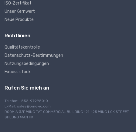
ISO-Zertifikat
Unser Kernwert
Neue Produkte
Richtlinien
Qualitätskontrolle
Datenschutz-Bestimmungen
Nutzungsbedingungen
Excess stock
Rufen Sie mich an
Telefon: +852-97998010
E-Mail:
sales@omo-ic.com
ROOM A 3/F WING TAT COMMERCIAL BUILDING 121-125 WING LOK STREET
SHEUNG WAN HK