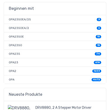
Beginnen mit
OPA2350EA/25
3
OPA2350EA/2
6
OPA2350E
10
OPA2350
18
OPA235
74
OPA23
614
OPA2
1603
OPA
4672
Neueste Produkte
DRV8880, 2 A Stepper Motor Driver