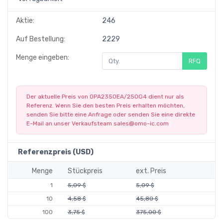
Aktie:
246
Auf Bestellung:
2229
Menge eingeben:
RFQ
Der aktuelle Preis von OPA2350EA/250G4 dient nur als
Referenz. Wenn Sie den besten Preis erhalten möchten,
senden Sie bitte eine Anfrage oder senden Sie eine direkte
E-Mail an unser Verkaufsteam
sales@omo-ic.com
Referenzpreis (USD)
Menge
Stückpreis
ext. Preis
1
5,09 $
5,09 $
10
4,58 $
45,80 $
100
3,75 $
375,00 $