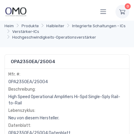
0
Heim
Produkte
Halbleiter
Integrierte Schaltungen - ICs
Verstärker-ICs
Hochgeschwindigkeits-Operationsverstärker
OPA2350EA/250G4
Mfr. #:
OPA2350EA/250G4
Beschreibung:
High Speed Operational Amplifiers Hi-Spd Single-Sply Rail-
to-Rail
Lebenszyklus:
Neu von diesem Hersteller.
Datenblatt:
OPA2350EA/250G4 Datenblatt