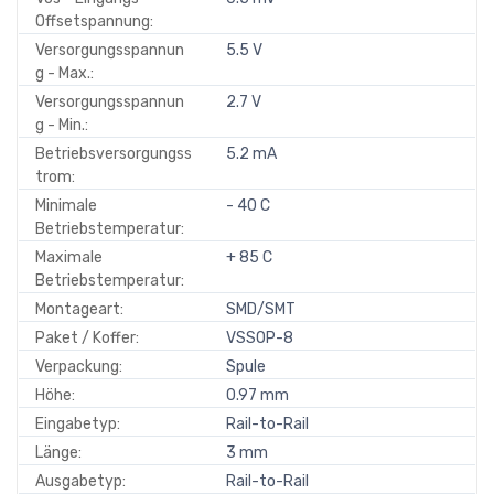
Offsetspannung:
Versorgungsspannun
5.5 V
g - Max.:
Versorgungsspannun
2.7 V
g - Min.:
Betriebsversorgungss
5.2 mA
trom:
Minimale
- 40 C
Betriebstemperatur:
Maximale
+ 85 C
Betriebstemperatur:
Montageart:
SMD/SMT
Paket / Koffer:
VSSOP-8
Verpackung:
Spule
Höhe:
0.97 mm
Eingabetyp:
Rail-to-Rail
Länge:
3 mm
Ausgabetyp:
Rail-to-Rail