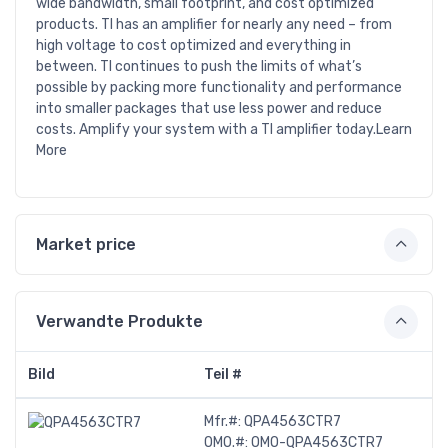
wide bandwidth, small footprint, and cost optimized
products. TI has an amplifier for nearly any need – from
high voltage to cost optimized and everything in
between. TI continues to push the limits of what’s
possible by packing more functionality and performance
into smaller packages that use less power and reduce
costs. Amplify your system with a TI amplifier today.Learn
More
Market price
Verwandte Produkte
Bild
Teil #
Mfr.#:
QPA4563CTR7
OMO.#:
OMO-QPA4563CTR7