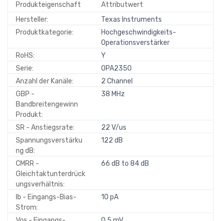
Produkteigenschaft
Attributwert
Hersteller:
Texas Instruments
Produktkategorie:
Hochgeschwindigkeits-
Operationsverstärker
RoHS:
Y
Serie:
OPA2350
Anzahl der Kanäle:
2 Channel
GBP -
38 MHz
Bandbreitengewinn
Produkt:
SR - Anstiegsrate:
22 V/us
Spannungsverstärku
122 dB
ng dB:
CMRR -
66 dB to 84 dB
Gleichtaktunterdrück
ungsverhältnis:
Ib - Eingangs-Bias-
10 pA
Strom:
Vos - Eingangs-
0.5 mV