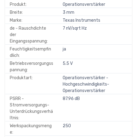
Produkt:
Operationsverstärker
Breite:
3 mm
Marke:
Texas Instruments
de - Rauschdichte
7 nV/sqrt Hz
der
Eingangsspannung:
Feuchtigkeitsempfin
ja
dlich:
Betriebsversorgungss
5.5 V
pannung:
Produktart:
Operationsverstärker -
Hochgeschwindigkeits-
Operationsverstärker
PSRR -
87.96 dB
Stromversorgungs-
Unterdrückungsverhä
ltnis:
Werkspackungsmeng
250
e: