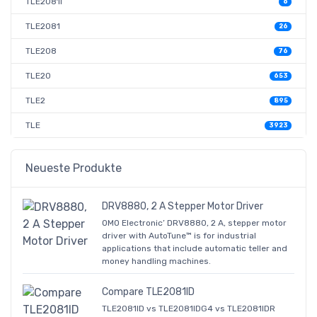
TLE2081I
6
TLE2081
26
TLE208
76
TLE20
653
TLE2
895
TLE
3923
Neueste Produkte
DRV8880, 2 A Stepper Motor Driver
OMO Electronic’ DRV8880, 2 A, stepper motor
driver with AutoTune™ is for industrial
applications that include automatic teller and
money handling machines.
Compare TLE2081ID
TLE2081ID vs TLE2081IDG4 vs TLE2081IDR