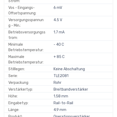
Strom:
Vos - Eingangs-
6 mV
Offsetspannung:
Versorgungsspannun
4.5 V
g - Min.:
Betriebsversorgungss
1.7 mA
trom:
Minimale
- 40 C
Betriebstemperatur:
Maximale
+ 85 C
Betriebstemperatur:
Stilllegen:
Keine Abschaltung
Serie:
TLE2081
Verpackung:
Rohr
Verstärkertyp:
Breitbandverstärker
Höhe:
1.58 mm
Eingabetyp:
Rail-to-Rail
Länge:
4.9 mm
Produkt:
Operationsverstärker