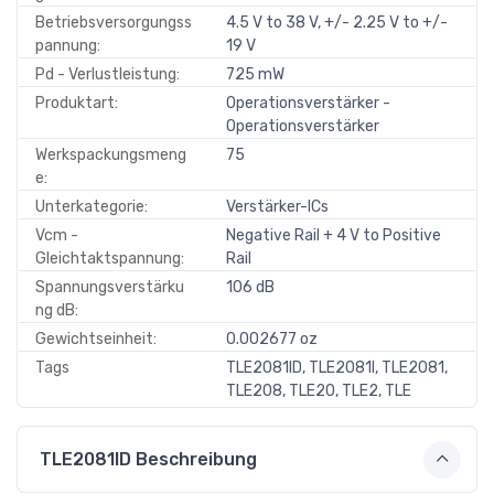
Betriebsversorgungss
4.5 V to 38 V, +/- 2.25 V to +/-
pannung:
19 V
Pd - Verlustleistung:
725 mW
Produktart:
Operationsverstärker -
Operationsverstärker
Werkspackungsmeng
75
e:
Unterkategorie:
Verstärker-ICs
Vcm -
Negative Rail + 4 V to Positive
Gleichtaktspannung:
Rail
Spannungsverstärku
106 dB
ng dB:
Gewichtseinheit:
0.002677 oz
Tags
TLE2081ID, TLE2081I, TLE2081,
TLE208, TLE20, TLE2, TLE
TLE2081ID Beschreibung