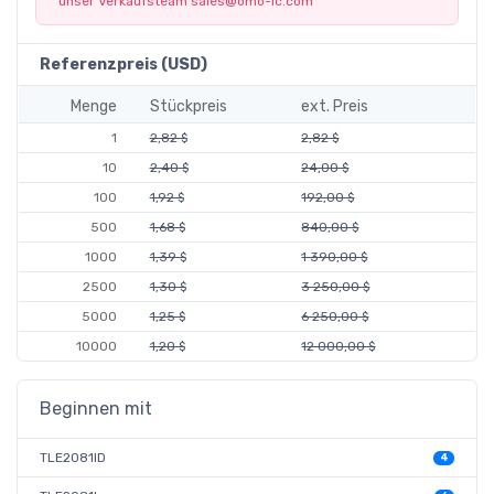
unser Verkaufsteam
sales@omo-ic.com
Referenzpreis (USD)
Menge
Stückpreis
ext. Preis
1
2,82 $
2,82 $
10
2,40 $
24,00 $
100
1,92 $
192,00 $
500
1,68 $
840,00 $
1000
1,39 $
1 390,00 $
2500
1,30 $
3 250,00 $
5000
1,25 $
6 250,00 $
10000
1,20 $
12 000,00 $
Beginnen mit
TLE2081ID
4