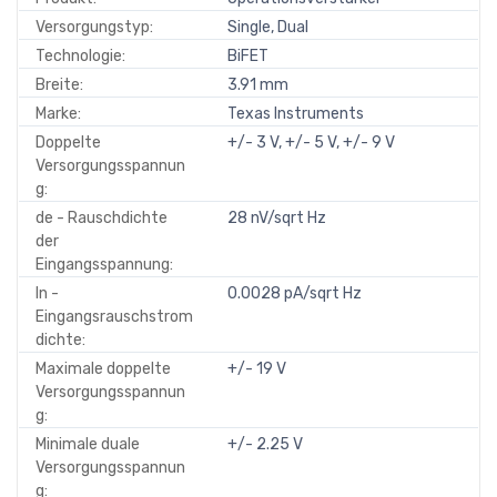
Versorgungstyp:
Single, Dual
Technologie:
BiFET
Breite:
3.91 mm
Marke:
Texas Instruments
Doppelte
+/- 3 V, +/- 5 V, +/- 9 V
Versorgungsspannun
g:
de - Rauschdichte
28 nV/sqrt Hz
der
Eingangsspannung:
In -
0.0028 pA/sqrt Hz
Eingangsrauschstrom
dichte:
Maximale doppelte
+/- 19 V
Versorgungsspannun
g:
Minimale duale
+/- 2.25 V
Versorgungsspannun
g: