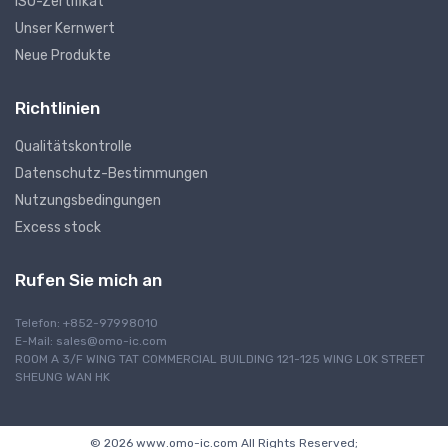
ISO-Zertifikat
Unser Kernwert
Neue Produkte
Richtlinien
Qualitätskontrolle
Datenschutz-Bestimmungen
Nutzungsbedingungen
Excess stock
Rufen Sie mich an
Telefon: +852-97998010
E-Mail:
sales@omo-ic.com
ROOM A 3/F WING TAT COMMERCIAL BUILDING 121-125 WING LOK STREET
SHEUNG WAN HK
© 2026 www.omo-ic.com All Rights Reserved;