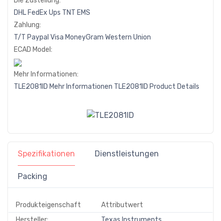
Die Zustellung:
DHL
FedEx
Ups
TNT
EMS
Zahlung:
T/T
Paypal
Visa
MoneyGram
Western
Union
ECAD Model:
Mehr Informationen:
TLE2081ID Mehr Informationen
TLE2081ID Product Details
Spezifikationen
Dienstleistungen
Packing
Produkteigenschaft
Attributwert
Hersteller:
Texas Instruments