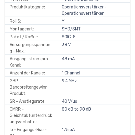
Produktkategorie:
Operationsverstärker -
Operationsverstärker
RoHS:
Y
Montageart:
SMD/SMT
Paket / Koffer:
SOIC-8
Versorgungsspannun
38 V
g - Max.:
Ausgangsstrom pro
48 mA
Kanal:
Anzahl der Kanäle:
1 Channel
GBP -
9.4 MHz
Bandbreitengewinn
Produkt:
SR - Anstiegsrate:
40 V/us
CMRR -
80 dB to 98 dB
Gleichtaktunterdrück
ungsverhältnis:
Ib - Eingangs-Bias-
175 pA