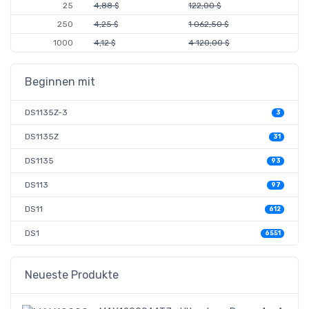
25
4,88 $
122,00 $
250
4,25 $
1 062,50 $
1000
4,12 $
4 120,00 $
Beginnen mit
DS1135Z-3
3
DS1135Z
31
DS1135
93
DS113
97
DS11
612
DS1
6551
Neueste Produkte