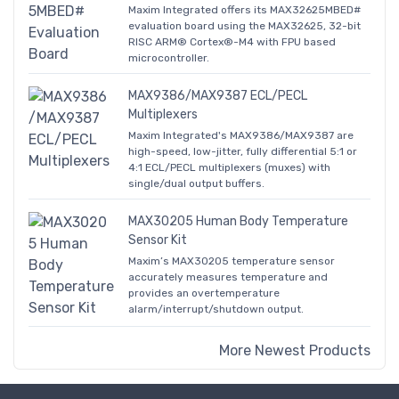
Maxim Integrated offers its MAX32625MBED#
evaluation board using the MAX32625, 32-bit
RISC ARM® Cortex®-M4 with FPU based
microcontroller.
MAX9386/MAX9387 ECL/PECL
Multiplexers
Maxim Integrated's MAX9386/MAX9387 are
high-speed, low-jitter, fully differential 5:1 or
4:1 ECL/PECL multiplexers (muxes) with
single/dual output buffers.
MAX30205 Human Body Temperature
Sensor Kit
Maxim’s MAX30205 temperature sensor
accurately measures temperature and
provides an overtemperature
alarm/interrupt/shutdown output.
More Newest Products