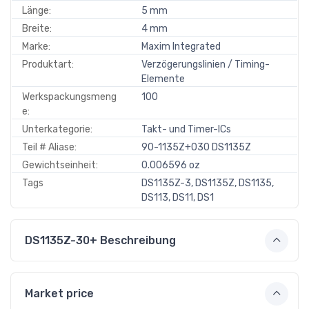
Länge:
5 mm
Breite:
4 mm
Marke:
Maxim Integrated
Produktart:
Verzögerungslinien / Timing-
Elemente
Werkspackungsmeng
100
e:
Unterkategorie:
Takt- und Timer-ICs
Teil # Aliase:
90-1135Z+030 DS1135Z
Gewichtseinheit:
0.006596 oz
Tags
DS1135Z-3, DS1135Z, DS1135,
DS113, DS11, DS1
DS1135Z-30+ Beschreibung
Market price