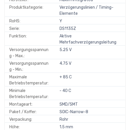
Produktkategorie:
Verzögerungslinien / Timing-
Elemente
RoHS:
Y
Serie:
DS1135Z
Funktion:
Aktive
Mehrfachverzögerungsleitung
Versorgungsspannun
5.25 V
g - Max.:
Versorgungsspannun
4.75 V
g - Min.:
Maximale
+ 85 C
Betriebstemperatur:
Minimale
- 40 C
Betriebstemperatur:
Montageart:
SMD/SMT
Paket / Koffer:
SOIC-Narrow-8
Verpackung:
Rohr
Höhe:
1.5 mm