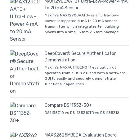
MAX12900AATJ+ Ultra-Low-Power 4 mA
to 20 mA Sensor
Maxim’s MAX12900AATJ+ is an ultra-low-
power, integrated 4 mA to 20 mA sensor
transmitter which integrates ten building
blocks into a small 5 mm x 5 mm package.
DeepCover® Secure Authenticator
Demonstration
Maxim’s MAXAUTHDEMO#1 evaluation kit
operates from a USB 2.0 and with a software
GUI to easily and securely demonstrate
functional capabilities.
Compare DS1135Z-30+
DS1135Z10 vs DS1135Z10TR vs DS1135Z12
MAX32625MBED# Evaluation Board