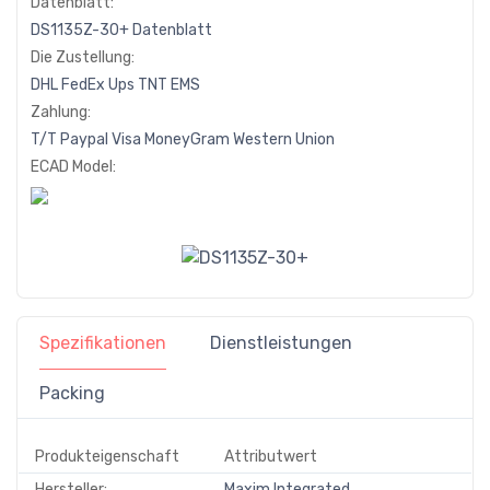
Datenblatt:
DS1135Z-30+ Datenblatt
Die Zustellung:
DHL
FedEx
Ups
TNT
EMS
Zahlung:
T/T
Paypal
Visa
MoneyGram
Western
Union
ECAD Model:
Spezifikationen
Dienstleistungen
Packing
Produkteigenschaft
Attributwert
Hersteller:
Maxim Integrated