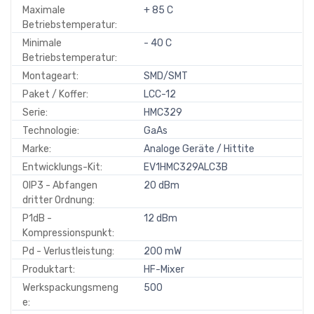
Maximale
+ 85 C
Betriebstemperatur:
Minimale
- 40 C
Betriebstemperatur:
Montageart:
SMD/SMT
Paket / Koffer:
LCC-12
Serie:
HMC329
Technologie:
GaAs
Marke:
Analoge Geräte / Hittite
Entwicklungs-Kit:
EV1HMC329ALC3B
OIP3 - Abfangen
20 dBm
dritter Ordnung:
P1dB -
12 dBm
Kompressionspunkt:
Pd - Verlustleistung:
200 mW
Produktart:
HF-Mixer
Werkspackungsmeng
500
e: