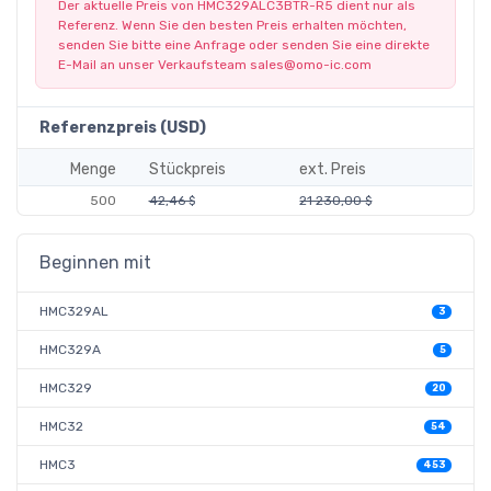
Der aktuelle Preis von HMC329ALC3BTR-R5 dient nur als
Referenz. Wenn Sie den besten Preis erhalten möchten,
senden Sie bitte eine Anfrage oder senden Sie eine direkte
E-Mail an unser Verkaufsteam
sales@omo-ic.com
Referenzpreis (USD)
Menge
Stückpreis
ext. Preis
500
42,46 $
21 230,00 $
Beginnen mit
HMC329AL
3
HMC329A
5
HMC329
20
HMC32
54
HMC3
453