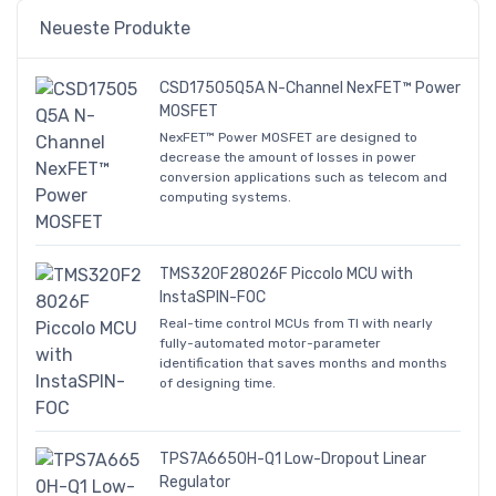
Neueste Produkte
CSD17505Q5A N-Channel NexFET™ Power
MOSFET
NexFET™ Power MOSFET are designed to
decrease the amount of losses in power
conversion applications such as telecom and
computing systems.
TMS320F28026F Piccolo MCU with
InstaSPIN-FOC
Real-time control MCUs from TI with nearly
fully-automated motor-parameter
identification that saves months and months
of designing time.
TPS7A6650H-Q1 Low-Dropout Linear
Regulator