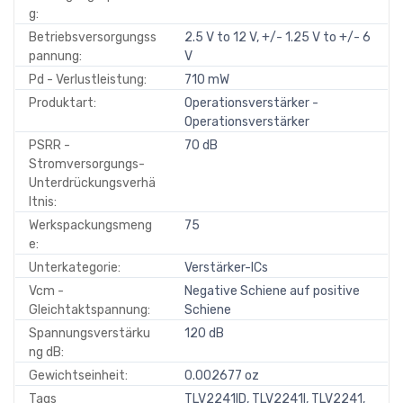
g:
Betriebsversorgungss
2.5 V to 12 V, +/- 1.25 V to +/- 6
pannung:
V
Pd - Verlustleistung:
710 mW
Produktart:
Operationsverstärker -
Operationsverstärker
PSRR -
70 dB
Stromversorgungs-
Unterdrückungsverhä
ltnis:
Werkspackungsmeng
75
e:
Unterkategorie:
Verstärker-ICs
Vcm -
Negative Schiene auf positive
Gleichtaktspannung:
Schiene
Spannungsverstärku
120 dB
ng dB:
Gewichtseinheit:
0.002677 oz
Tags
TLV2241ID, TLV2241I, TLV2241,