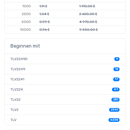
1000
1,11 $
1 110,00 $
2500
1,04 $
2 600,00 $
5000
0,99 $
4 970,00 $
10000
0,96 $
9 550,00 $
Beginnen mit
TLV2241ID
9
TLV2241I
12
TLV2241
17
TLV224
47
TLV22
281
TLV2
2341
TLV
6238