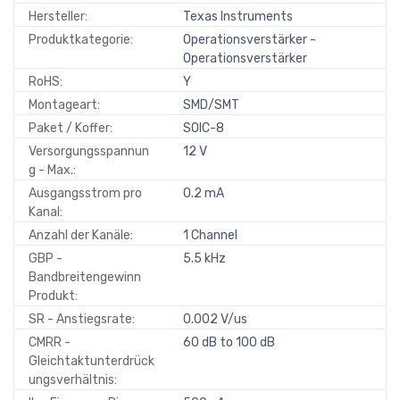
Hersteller:
Texas Instruments
Produktkategorie:
Operationsverstärker -
Operationsverstärker
RoHS:
Y
Montageart:
SMD/SMT
Paket / Koffer:
SOIC-8
Versorgungsspannun
12 V
g - Max.:
Ausgangsstrom pro
0.2 mA
Kanal:
Anzahl der Kanäle:
1 Channel
GBP -
5.5 kHz
Bandbreitengewinn
Produkt:
SR - Anstiegsrate:
0.002 V/us
CMRR -
60 dB to 100 dB
Gleichtaktunterdrück
ungsverhältnis: