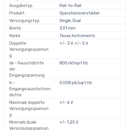
Ausgabetyp:
Rail-to-Rail
Produkt:
Operationsverstärker
Versorgungstyp:
Single, Dual
Breite:
3.91 mm
Marke:
Texas Instruments
Doppelte
+/- 3 V, +/- 5 V
Versorgungsspannun
g:
de - Rauschdichte
800 nV/sqrt Hz
der
Eingangsspannung:
In -
0.008 pA/sqrt Hz
Eingangsrauschstrom
dichte:
Maximale doppelte
+/- 6 V
Versorgungsspannun
g:
Minimale duale
+/- 1.25 V
Versorgungsspannun