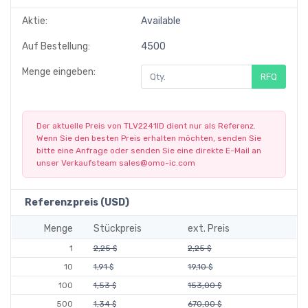
Aktie:
Available
Auf Bestellung:
4500
Menge eingeben:
RFQ
Der aktuelle Preis von TLV2241ID dient nur als Referenz.
Wenn Sie den besten Preis erhalten möchten, senden Sie
bitte eine Anfrage oder senden Sie eine direkte E-Mail an
unser Verkaufsteam
sales@omo-ic.com
Referenzpreis (USD)
Menge
Stückpreis
ext. Preis
1
2,25 $
2,25 $
10
1,91 $
19,10 $
100
1,53 $
153,00 $
500
1,34 $
670,00 $