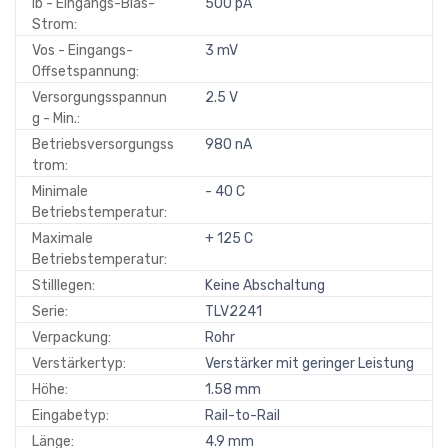
Ib - Eingangs-Bias-
500 pA
Strom:
Vos - Eingangs-
3 mV
Offsetspannung:
Versorgungsspannun
2.5 V
g - Min.:
Betriebsversorgungss
980 nA
trom:
Minimale
- 40 C
Betriebstemperatur:
Maximale
+ 125 C
Betriebstemperatur:
Stilllegen:
Keine Abschaltung
Serie:
TLV2241
Verpackung:
Rohr
Verstärkertyp:
Verstärker mit geringer Leistung
Höhe:
1.58 mm
Eingabetyp:
Rail-to-Rail
Länge:
4.9 mm