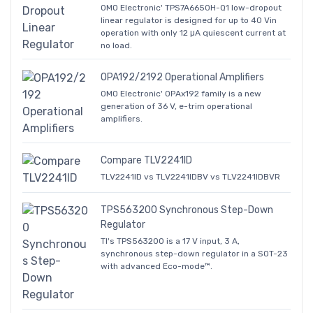
OMO Electronic' TPS7A6650H-Q1 low-dropout
linear regulator is designed for up to 40 Vin
operation with only 12 μA quiescent current at
no load.
OPA192/2192 Operational Amplifiers
OMO Electronic' OPAx192 family is a new
generation of 36 V, e-trim operational
amplifiers.
Compare TLV2241ID
TLV2241ID vs TLV2241IDBV vs TLV2241IDBVR
TPS563200 Synchronous Step-Down
Regulator
TI's TPS563200 is a 17 V input, 3 A,
synchronous step-down regulator in a SOT-23
with advanced Eco-mode™.