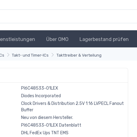
ienstleistungen
Über OMO
Lagerbestand prüfen
ICs
Takt- und Timer-ICs
Takttreiber & Verteilung
PI6C48533-01LEX
Diodes Incorporated
Clock Drivers & Distribution 2.5V 1:16 LVPECL Fanout
Buffer
Neu von diesem Hersteller.
PI6C48533-01LEX Datenblatt
DHL
FedEx
Ups
TNT
EMS