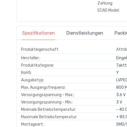
Zahlung:
ECAD Model:
Spezifikationen
Dienstleistungen
Packi
Produkteigenschaft
Attri
Hersteller:
Einge
Produktkategorie:
Taktt
RoHS:
Y
Ausgabetyp:
LVPE
Max. Ausgangsfrequenz:
800 
Versorgungsspannung - Max.:
3.6 V
Versorgungsspannung - Min.:
3 V
Minimale Betriebstemperatur:
- 40 
Maximale Betriebstemperatur:
+ 85 
Montageart:
SMD/