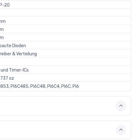
P-20
 mm
mm
mm
baute Dioden
reiber & Verteilung
 und Timer-ICs
737 oz
853, PI6C485, PI6C48, PI6C4, PI6C, PI6