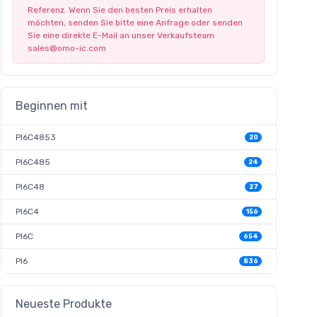
Referenz. Wenn Sie den besten Preis erhalten
möchten, senden Sie bitte eine Anfrage oder senden
Sie eine direkte E-Mail an unser Verkaufsteam
sales@omo-ic.com
Beginnen mit
PI6C4853
20
PI6C485
24
PI6C48
27
PI6C4
156
PI6C
654
PI6
836
Neueste Produkte