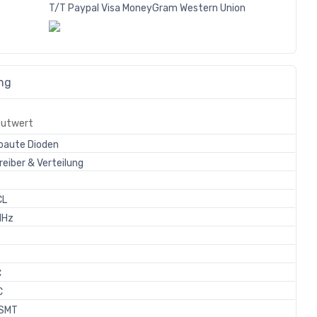
T/T
Paypal
Visa
MoneyGram
Western
Union
ng
butwert
baute Dioden
reiber & Verteilung
CL
MHz
C
C
SMT