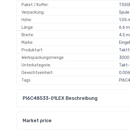
Paket / Koffer:
TSSO
Verpackung:
Spule
Höhe:
1.05
Länge:
6.6 
Breite:
4.5 
Marke:
Einge
Produktart:
Taktt
Werkspackungsmenge:
3000
Unterkategorie:
Takt-
Gewichtseinheit:
0.006
Tags
PI6C4
PI6C48533-01LEX Beschreibung
Market price