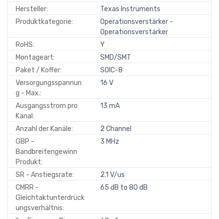
Hersteller:
Texas Instruments
Produktkategorie:
Operationsverstärker -
Operationsverstärker
RoHS:
Y
Montageart:
SMD/SMT
Paket / Koffer:
SOIC-8
Versorgungsspannun
16 V
g - Max.:
Ausgangsstrom pro
13 mA
Kanal:
Anzahl der Kanäle:
2 Channel
GBP -
3 MHz
Bandbreitengewinn
Produkt:
SR - Anstiegsrate:
2.1 V/us
CMRR -
65 dB to 80 dB
Gleichtaktunterdrück
ungsverhältnis: