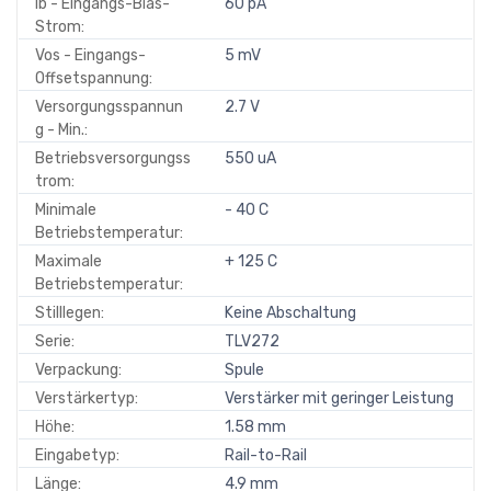
Ib - Eingangs-Bias-
60 pA
Strom:
Vos - Eingangs-
5 mV
Offsetspannung:
Versorgungsspannun
2.7 V
g - Min.:
Betriebsversorgungss
550 uA
trom:
Minimale
- 40 C
Betriebstemperatur:
Maximale
+ 125 C
Betriebstemperatur:
Stilllegen:
Keine Abschaltung
Serie:
TLV272
Verpackung:
Spule
Verstärkertyp:
Verstärker mit geringer Leistung
Höhe:
1.58 mm
Eingabetyp:
Rail-to-Rail
Länge:
4.9 mm