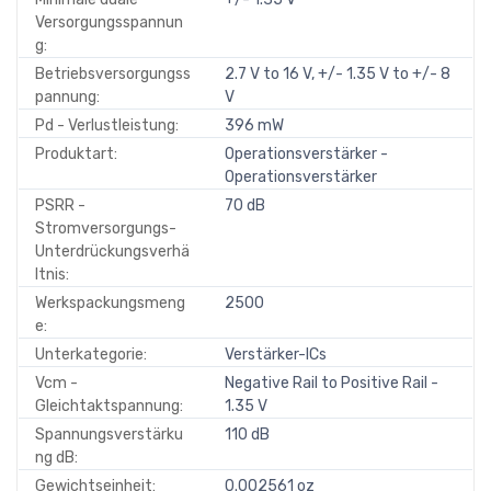
Versorgungsspannun
g:
Betriebsversorgungss
2.7 V to 16 V, +/- 1.35 V to +/- 8
pannung:
V
Pd - Verlustleistung:
396 mW
Produktart:
Operationsverstärker -
Operationsverstärker
PSRR -
70 dB
Stromversorgungs-
Unterdrückungsverhä
ltnis:
Werkspackungsmeng
2500
e:
Unterkategorie:
Verstärker-ICs
Vcm -
Negative Rail to Positive Rail -
Gleichtaktspannung:
1.35 V
Spannungsverstärku
110 dB
ng dB:
Gewichtseinheit:
0.002561 oz