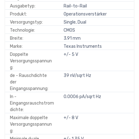
Ausgabetyp:
Rail-to-Rail
Produkt:
Operationsverstärker
Versorgungstyp:
Single, Dual
Technologie:
CMOS
Breite:
3.91 mm
Marke:
Texas Instruments
Doppelte
+/- 5 V
Versorgungsspannun
g:
de - Rauschdichte
39 nV/sqrt Hz
der
Eingangsspannung:
In -
0.0006 pA/sqrt Hz
Eingangsrauschstrom
dichte:
Maximale doppelte
+/- 8 V
Versorgungsspannun
g:
Minimale duale
+/- 1.35 V