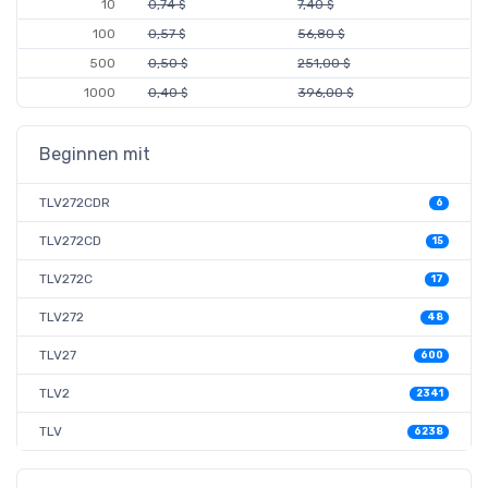
10
0,74 $
7,40 $
100
0,57 $
56,80 $
500
0,50 $
251,00 $
1000
0,40 $
396,00 $
Beginnen mit
TLV272CDR
6
TLV272CD
15
TLV272C
17
TLV272
48
TLV27
600
TLV2
2341
TLV
6238