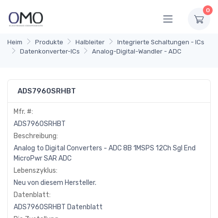
0
Heim
Produkte
Halbleiter
Integrierte Schaltungen - ICs
Datenkonverter-ICs
Analog-Digital-Wandler - ADC
ADS7960SRHBT
Mfr. #:
ADS7960SRHBT
Beschreibung:
Analog to Digital Converters - ADC 8B 1MSPS 12Ch Sgl End
MicroPwr SAR ADC
Lebenszyklus:
Neu von diesem Hersteller.
Datenblatt:
ADS7960SRHBT Datenblatt