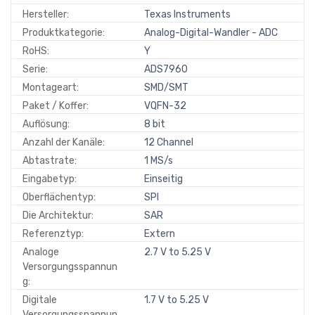
Hersteller:
Texas Instruments
Produktkategorie:
Analog-Digital-Wandler - ADC
RoHS:
Y
Serie:
ADS7960
Montageart:
SMD/SMT
Paket / Koffer:
VQFN-32
Auflösung:
8 bit
Anzahl der Kanäle:
12 Channel
Abtastrate:
1 MS/s
Eingabetyp:
Einseitig
Oberflächentyp:
SPI
Die Architektur:
SAR
Referenztyp:
Extern
Analoge
2.7 V to 5.25 V
Versorgungsspannun
g:
Digitale
1.7 V to 5.25 V
Versorgungsspannun