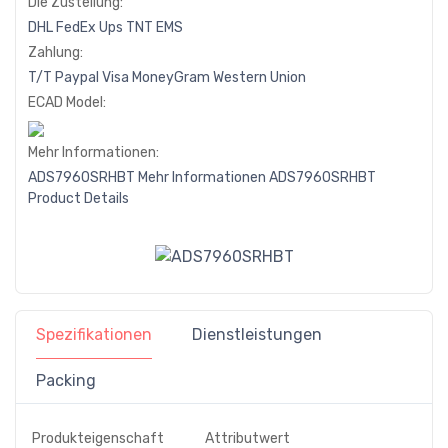
Die Zustellung:
DHL
FedEx
Ups
TNT
EMS
Zahlung:
T/T
Paypal
Visa
MoneyGram
Western
Union
ECAD Model:
Mehr Informationen:
ADS7960SRHBT Mehr Informationen
ADS7960SRHBT
Product Details
Spezifikationen
Dienstleistungen
Packing
Produkteigenschaft
Attributwert