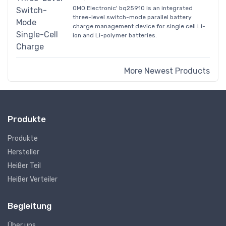
OMO Electronic' bq25910 is an integrated
three-level switch-mode parallel battery
charge management device for single cell Li-
ion and Li-polymer batteries.
More Newest Products
Produkte
Produkte
Hersteller
Heißer Teil
Heißer Verteiler
Begleitung
Über uns