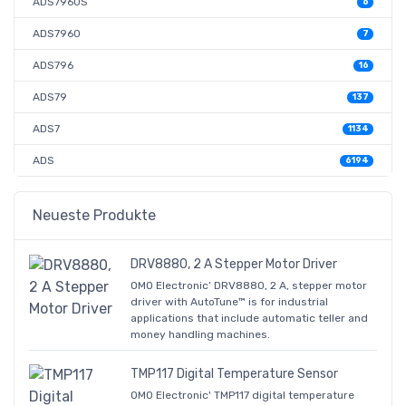
ADS7960S
6
ADS7960
7
ADS796
16
ADS79
137
ADS7
1134
ADS
6194
Neueste Produkte
DRV8880, 2 A Stepper Motor Driver
OMO Electronic’ DRV8880, 2 A, stepper motor
driver with AutoTune™ is for industrial
applications that include automatic teller and
money handling machines.
TMP117 Digital Temperature Sensor
OMO Electronic' TMP117 digital temperature