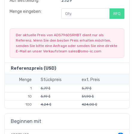
Auf Bestellung:
2329
Menge eingeben:
RFQ
Der aktuelle Preis von ADS7960SRHBT dient nur als
Referenz. Wenn Sie den besten Preis erhalten möchten,
senden Sie bitte eine Anfrage oder senden Sie eine direkte
E-Mail an unser Verkaufsteam
sales@omo-ic.com
Referenzpreis (USD)
Menge
Stückpreis
ext. Preis
1
5,77 $
5,77 $
10
5,19 $
51,90 $
100
4,24 $
424,00 $
Beginnen mit