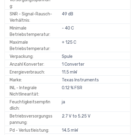
g:
SNR - Signal-Rausch-
49 dB
Verhältnis:
Minimale
- 40 C
Betriebstemperatur:
Maximale
+ 125 C
Betriebstemperatur:
Verpackung:
Spule
Anzahl Konverter:
1 Converter
Energieverbrauch:
11.5 mW
Marke:
Texas Instruments
INL - Integrale
0.12 % FSR
Nichtlinearität:
Feuchtigkeitsempfin
ja
dlich:
Betriebsversorgungss
2.7 V to 5.25 V
pannung:
Pd - Verlustleistung:
14.5 mW