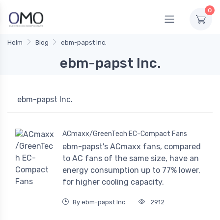
0
Heim
Blog
ebm-papst Inc.
ebm-papst Inc.
ebm-papst Inc.
ACmaxx/GreenTech EC-Compact Fans
ebm-papst's ACmaxx fans, compared
to AC fans of the same size, have an
energy consumption up to 77% lower,
for higher cooling capacity.
By ebm-papst Inc.
2912