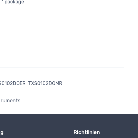
e™ package
S0102DQER
TXS0102DQMR
struments
ng
Richtlinien