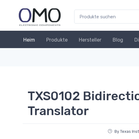
Heim
Produkte
Hersteller
Blog
D
TXS0102 Bidirecti
Translator
By Texas Ins