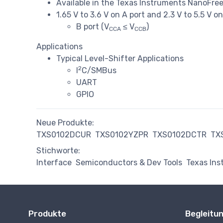
Available in the Texas Instruments NanoFre
1.65 V to 3.6 V on A port and 2.3 V to 5.5 V on
B port (V
≤ V
)
CCA
CCB
Applications
Typical Level-Shifter Applications
2
I
C/SMBus
UART
GPIO
Neue Produkte:
TXS0102DCUR
TXS0102YZPR
TXS0102DCTR
TX
Stichworte:
Interface
Semiconductors & Dev Tools
Texas In
Produkte
Begleitu