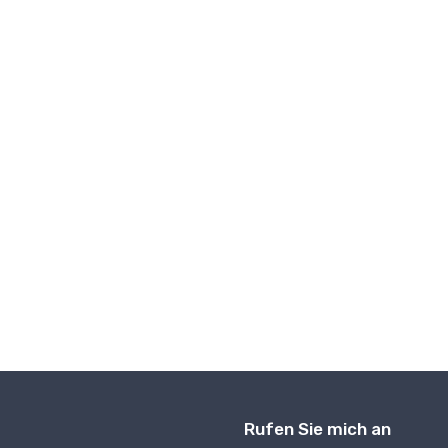
Schnittstelle
IoT-Internet der Dinge
Beleuchtung
Motorsteuerung
Navigation
Optische Kommunikation
Energieverwaltung
Programmierung
HF/EMI-Abschirmung
Sicherheit
Sicherheit
Sensorik
Signalverarbeitung
Single-Board-Computer
Wärmemanagement
Zeit- und Uhrverwaltung
Rufen Sie mich an
Kabelgebundene Kommunikation