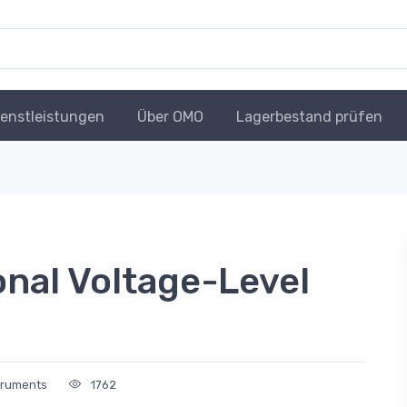
ienstleistungen
Über OMO
Lagerbestand prüfen
onal Voltage-Level
truments
1762