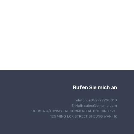
Schnittstelle
IoT-Internet der Dinge
Beleuchtung
Motorsteuerung
Navigation
Optische Kommunikation
Energieverwaltung
Programmierung
HF/EMI-Abschirmung
Sicherheit
Sicherheit
Rufen Sie mich an
Sensorik
Signalverarbeitung
Telefon: +852-97998010
E-Mail:
sales@omo-ic.com
Single-Board-Computer
ROOM A 3/F WING TAT COMMERCIAL BUILDING 121-
Wärmemanagement
125 WING LOK STREET SHEUNG WAN HK
Zeit- und Uhrverwaltung
Kabelgebundene Kommunikation