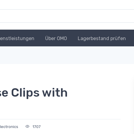
ienstleistungen
Über OMO
Lagerbestand prüfen
e Clips with
lectronics
1707