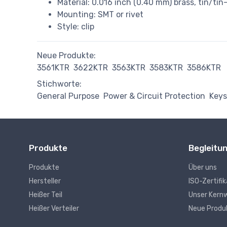
Material: 0.016 inch (0.40 mm) brass, tin/tin-
Mounting: SMT or rivet
Style: clip
Neue Produkte:
3561KTR
3622KTR
3563KTR
3583KTR
3586KTR
Stichworte:
General Purpose
Power & Circuit Protection
Keys
Produkte
Begleitu
Produkte
Über uns
Hersteller
ISO-Zertifi
Heißer Teil
Unser Kern
Heißer Verteiler
Neue Produ